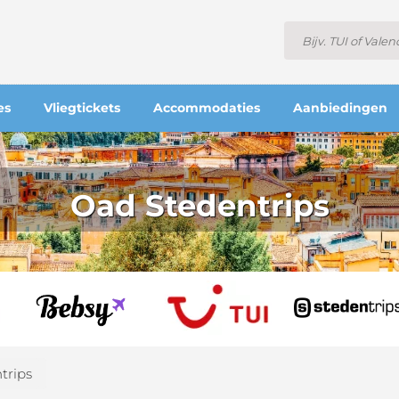
es
Vliegtickets
Accommodaties
Aanbiedingen
Oad Stedentrips
trips