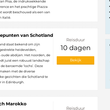
 van Pisa, de indrukwekkende
orence en het prachtige Piazza
at wordt beschouwd als een van
Italië.
epunten van Schotland
Reisduur
and staat bekend om zijn
10 dagen
gestrekte heidevelden,
 oude abdijen. Het noorden, de
Bekijk
dt juist een robuust landschap
de beroemde ‘lochs’. Deze
ismaken met de diverse
e gezichten die Schotland te
r in Edinburgh.
sch Marokko
Reisduur