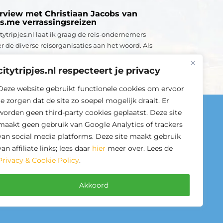
erview met Christiaan Jacobs van
rs.me verrassingsreizen
tytripjes.nl laat ik graag de reis-ondernemers
r de diverse reisorganisaties aan het woord. Als
 in deze serie van interviews is het de beurt a...
citytripjes.nl respecteert je privacy
s verder
Deze website gebruikt functionele cookies om ervoor
te zorgen dat de site zo soepel mogelijk draait. Er
worden geen third-party cookies geplaatst. Deze site
Culturele Steden
maakt geen gebruik van Google Analytics of trackers
Berlijn
van social media platforms. Deze site maakt gebruik
van affiliate links; lees daar
Istanbul
hier
meer over. Lees de
Privacy & Cookie Policy
.
Wenen
Akkoord
© Citytripjes.nl - 2026