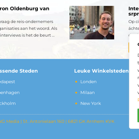
aron Oldenburg van
Int
srp
k graag de reis-ondernemers
Op ci
ganisaties aan het woord. Als
áchte
interviews is het de beurt ...
derde
Lee
assende Steden
Leuke Winkelsteden
dapest
Londen
penhagen
Milaan
ckholm
New York
dia | St. Antonielaan 160 | 6821 GK Arnhem KVK