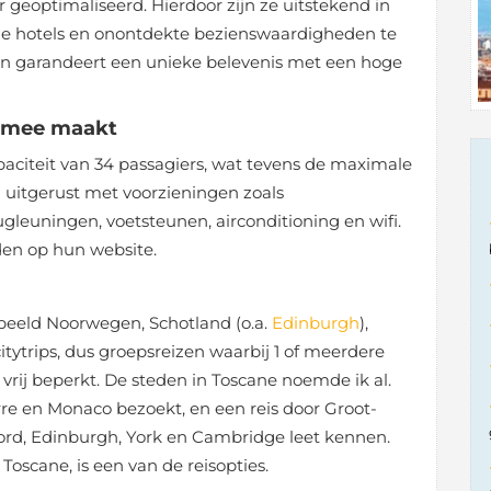
r geoptimaliseerd. Hierdoor zijn ze uitstekend in
ele hotels en onontdekte bezienswaardigheden te
en garandeert een unieke belevenis met een hoge
s mee maakt
aciteit van 34 passagiers, wat tevens de maximale
n uitgerust met voorzieningen zoals
gleuningen, voetsteunen, airconditioning en wifi.
nden op hun website.
beeld Noorwegen, Schotland (o.a.
Edinburgh
),
citytrips, dus groepsreizen waarbij 1 of meerdere
rij beperkt. De steden in Toscane noemde ik al.
erre en Monaco bezoekt, en een reis door Groot-
ord, Edinburgh, York en Cambridge leet kennen.
Toscane, is een van de reisopties.