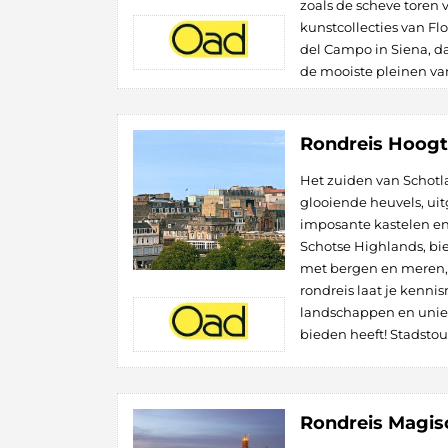
zoals de scheve toren
kunstcollecties van Fl
del Campo in Siena, d
de mooiste pleinen van 
Rondreis Hoogt
Het zuiden van Schotl
glooiende heuvels, uit
imposante kastelen en
Schotse Highlands, bie
met bergen en meren, 
rondreis laat je kenn
landschappen en uniek
bieden heeft! Stadstou
Rondreis Magi