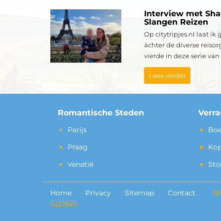
Interview met Sh
Slangen Reizen
Op citytripjes.nl laat i
áchter de diverse reisor
vierde in deze serie van 
Lees verder
Romantische Steden
Verr
Parijs
Boe
Praag
Ko
Venetië
Sto
Home
Privacy
Sitemap
Contact
RNG Me
5221823