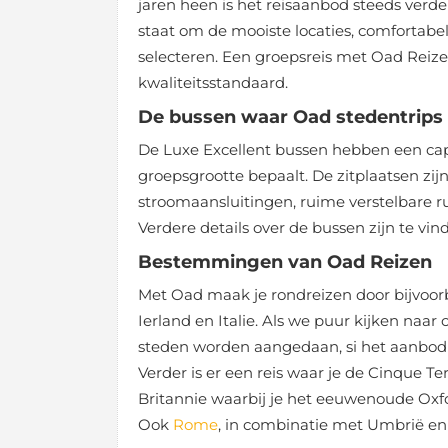
jaren heen is het reisaanbod steeds verde
staat om de mooiste locaties, comfortab
selecteren. Een groepsreis met Oad Reiz
kwaliteitsstandaard.
De bussen waar Oad stedentrip
De Luxe Excellent bussen hebben een cap
groepsgrootte bepaalt. De zitplaatsen zij
stroomaansluitingen, ruime verstelbare ru
Verdere details over de bussen zijn te vi
Bestemmingen van Oad Reizen
Met Oad maak je rondreizen door bijvoor
Ierland en Italie. Als we puur kijken naar 
steden worden aangedaan, si het aanbod v
Verder is er een reis waar je de Cinque T
Britannie waarbij je het eeuwenoude Oxf
Ook
Rome
, in combinatie met Umbrië en 