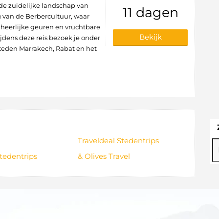
e zuidelijke landschap van
11 dagen
 van de Berbercultuur, waar
 heerlijke geuren en vruchtbare
Bekijk
dens deze reis bezoek je onder
teden Marrakech, Rabat en het
Traveldeal Stedentrips
tedentrips
& Olives Travel