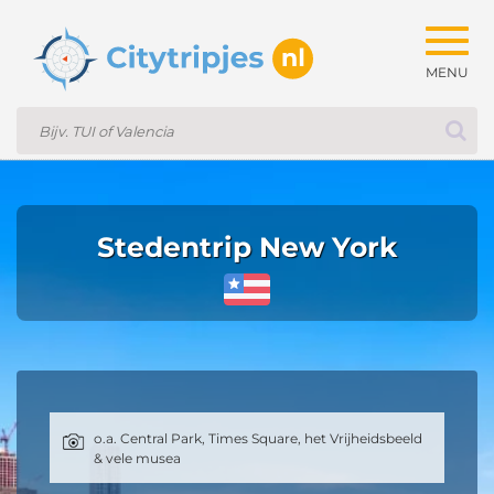
Togg
navig
Stedentrip New York
o.a. Central Park, Times Square, het Vrijheidsbeeld
& vele musea