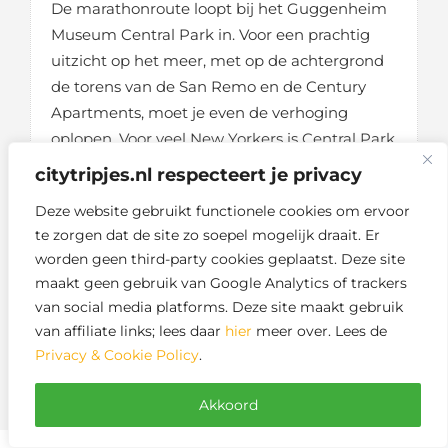
De marathonroute loopt bij het Guggenheim
Museum Central Park in. Voor een prachtig
uitzicht op het meer, met op de achtergrond
de torens van de San Remo en de Century
Apartments, moet je even de verhoging
oplopen. Voor veel New Yorkers is Central Park
dé plaats om te sporten. De finish voor de
citytripjes.nl respecteert je privacy
marathonlopers en het eindpunt van jouw 4-
Deze website gebruikt functionele cookies om ervoor
daagse wandeling is de Tavern on the Green.
te zorgen dat de site zo soepel mogelijk draait. Er
Dit is ook een prachtig einde aan een
worden geen third-party cookies geplaatst. Deze site
indrukwekkende stedentrip naar New York.
maakt geen gebruik van Google Analytics of trackers
van social media platforms. Deze site maakt gebruik
van affiliate links; lees daar
hier
meer over. Lees de
Privacy & Cookie Policy
.
Akkoord