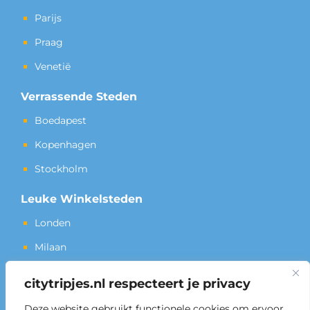
Parijs
Praag
Venetië
Verrassende Steden
Boedapest
Kopenhagen
Stockholm
Leuke Winkelsteden
Londen
Milaan
New York
citytripjes.nl respecteert je privacy
Culturele Steden
Deze website gebruikt functionele cookies om ervoor