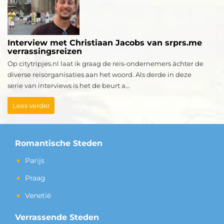
Interview met Christiaan Jacobs van srprs.me
verrassingsreizen
Op citytripjes.nl laat ik graag de reis-ondernemers áchter de
diverse reisorganisaties aan het woord. Als derde in deze
serie van interviews is het de beurt a...
Lees verder
Romantische Steden
Parijs
Praag
Venetië
Verrassende Steden