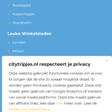
Boedapest
Kopenhagen
Stockholm
Leuke Winkelsteden
Londen
Milaan
New York
citytripjes.nl respecteert je privacy
Culturele Steden
Deze website gebruikt functionele cookies om ervoor
te zorgen dat de site zo soepel mogelijk draait. Er
Berlijn
worden geen third-party cookies geplaatst. Deze site
Istanbul
maakt geen gebruik van Google Analytics of trackers
Wenen
van social media platforms. Deze site maakt gebruik
van affiliate links; lees daar
hier
meer over. Lees de
Privacy & Cookie Policy
.
Home
Privacy
Sitemap
Contact
RNG Media |