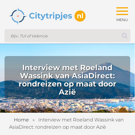
Togg
navig
Interview met Roeland
Wassink van AsiaDirect:
rondreizen op maat door
Azië
Home
»
Interview met Roeland Wassink van
AsiaDirect: rondreizen op maat door Azië