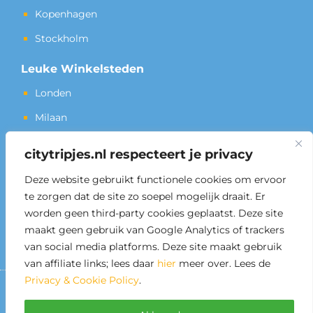
Kopenhagen
Stockholm
Leuke Winkelsteden
Londen
Milaan
New York
citytripjes.nl respecteert je privacy
Culturele Steden
Deze website gebruikt functionele cookies om ervoor
te zorgen dat de site zo soepel mogelijk draait. Er
Berlijn
worden geen third-party cookies geplaatst. Deze site
Istanbul
maakt geen gebruik van Google Analytics of trackers
Wenen
van social media platforms. Deze site maakt gebruik
van affiliate links; lees daar
hier
meer over. Lees de
Privacy & Cookie Policy
.
Home
Privacy
Sitemap
Contact
RNG Media |
St. Antonielaan 160 | 6821 GK Arnhem KVK 5221823