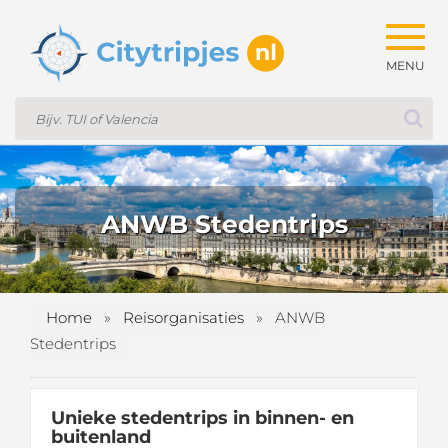
Togg
navig
ANWB Stedentrips
Home
»
Reisorganisaties
»
ANWB
Stedentrips
Unieke stedentrips in binnen- en
buitenland